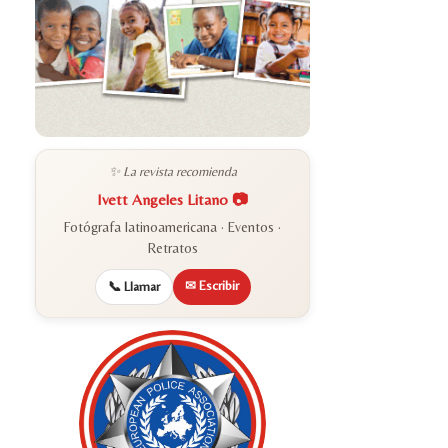
✨ La revista recomienda
Ivett Angeles Litano 📷
Fotógrafa latinoamericana · Eventos ·
Retratos
✉ Escribir
📞 Llamar