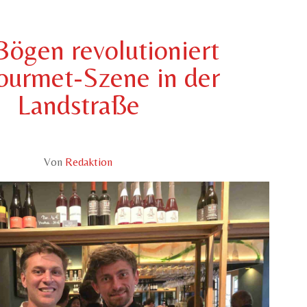
Bögen revolutioniert
ourmet-Szene in der
Landstraße
Von
Redaktion