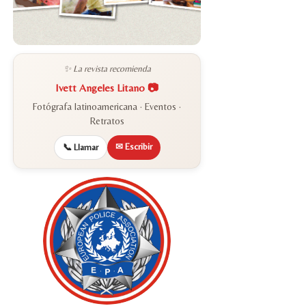
✨ La revista recomienda
Ivett Angeles Litano 📷
Fotógrafa latinoamericana · Eventos ·
Retratos
✉ Escribir
📞 Llamar