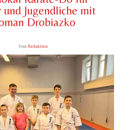
 und Jugendliche mit
oman Drobiazko
Von
Redaktion