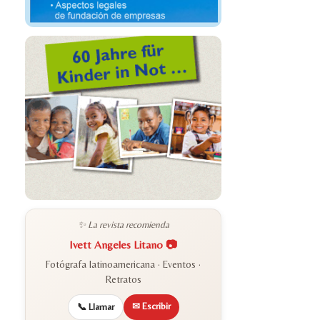
✨ La revista recomienda
Ivett Angeles Litano 📷
Fotógrafa latinoamericana · Eventos ·
Retratos
✉ Escribir
📞 Llamar