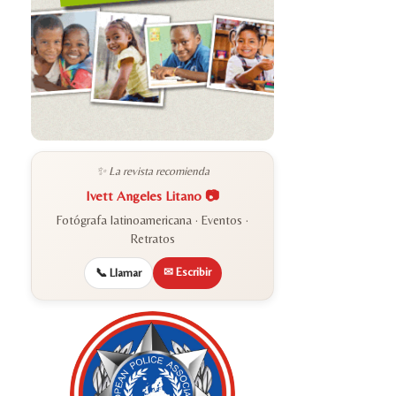
✨ La revista recomienda
Ivett Angeles Litano 📷
Fotógrafa latinoamericana · Eventos ·
Retratos
✉ Escribir
📞 Llamar