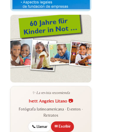
✨ La revista recomienda
Ivett Angeles Litano 📷
Fotógrafa latinoamericana · Eventos ·
Retratos
✉ Escribir
📞 Llamar