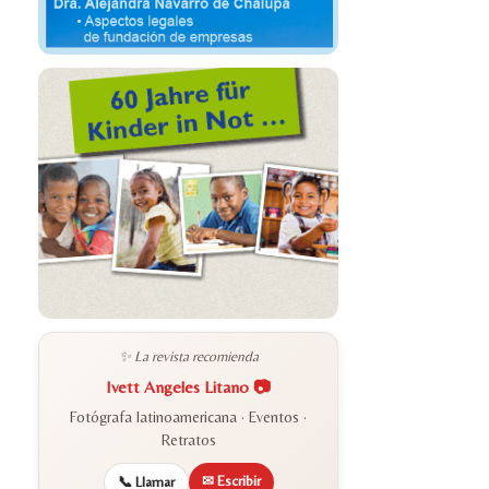
✨ La revista recomienda
Ivett Angeles Litano 📷
Fotógrafa latinoamericana · Eventos ·
Retratos
✉ Escribir
📞 Llamar