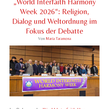
„World Interfaith Harmony
Week 2026“: Religion,
Dialog und Weltordnung im
Fokus der Debatte
Von
Maria Taramona