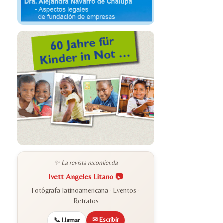
✨ La revista recomienda
Ivett Angeles Litano 📷
Fotógrafa latinoamericana · Eventos ·
Retratos
✉ Escribir
📞 Llamar