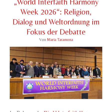
„World Interfaith Harmony
Week 2026“: Religion,
Dialog und Weltordnung im
Fokus der Debatte
Von
Maria Taramona