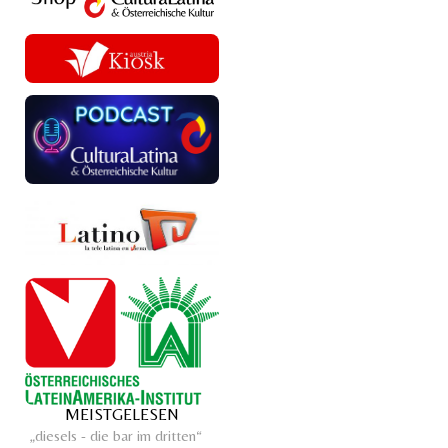
MEISTGELESEN
„diesels - die bar im dritten“