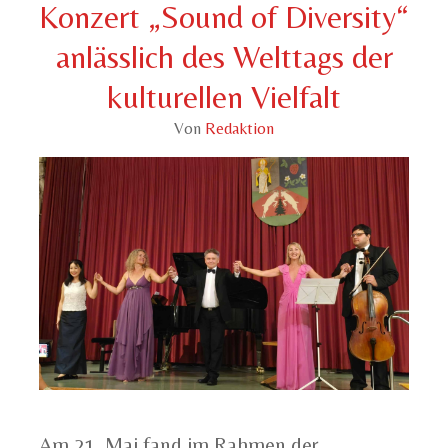
Konzert „Sound of Diversity“
anlässlich des Welttags der
kulturellen Vielfalt
Von
Redaktion
Am 21. Mai fand im Rahmen der