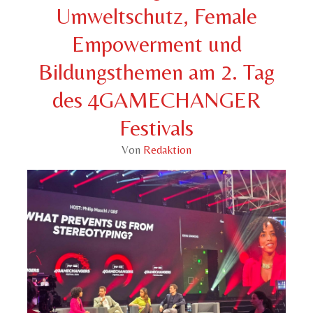
Umweltschutz, Female
Empowerment und
Bildungsthemen am 2. Tag
des 4GAMECHANGER
Festivals
Von
Redaktion