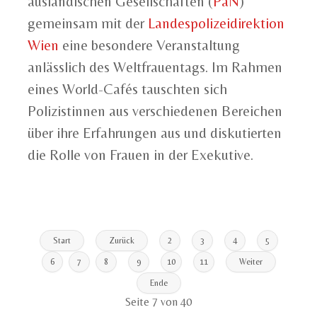
ausländischen Gesellschaften (
PaN
)
gemeinsam mit der
Landespolizeidirektion
Wien
eine besondere Veranstaltung
anlässlich des Weltfrauentags. Im Rahmen
eines World-Cafés tauschten sich
Polizistinnen aus verschiedenen Bereichen
über ihre Erfahrungen aus und diskutierten
die Rolle von Frauen in der Exekutive.
Start
Zurück
2
3
4
5
6
7
8
9
10
11
Weiter
Ende
Seite 7 von 40