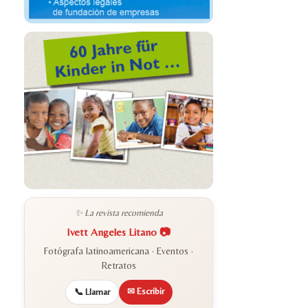
✨ La revista recomienda
Ivett Angeles Litano 📷
Fotógrafa latinoamericana · Eventos ·
Retratos
✉ Escribir
📞 Llamar