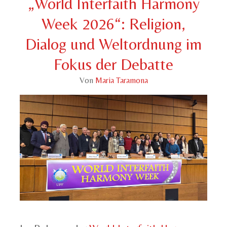
„World Interfaith Harmony
Week 2026“: Religion,
Dialog und Weltordnung im
Fokus der Debatte
Von
Maria Taramona