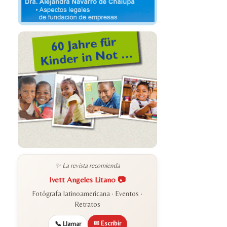
✨ La revista recomienda
Ivett Angeles Litano 📷
Fotógrafa latinoamericana · Eventos ·
Retratos
✉ Escribir
📞 Llamar