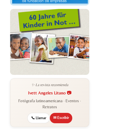
✨ La revista recomienda
Ivett Angeles Litano 📷
Fotógrafa latinoamericana · Eventos ·
Retratos
✉ Escribir
📞 Llamar