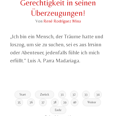
Gerechtigkeit in seinen
Überzeugungen!
Von
René Rodríguez Mina
„Ich bin ein Mensch, der Träume hatte und
loszog, um sie zu suchen, sei es aus Irrsinn
oder Abenteuer, jedenfalls fühle ich mich
erfüllt.“ Luis A. Parra Madariaga.
Start
Zurück
31
32
33
34
35
36
37
38
39
40
Weiter
Ende