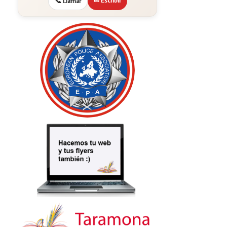
✉ Escribir
📞 Llamar