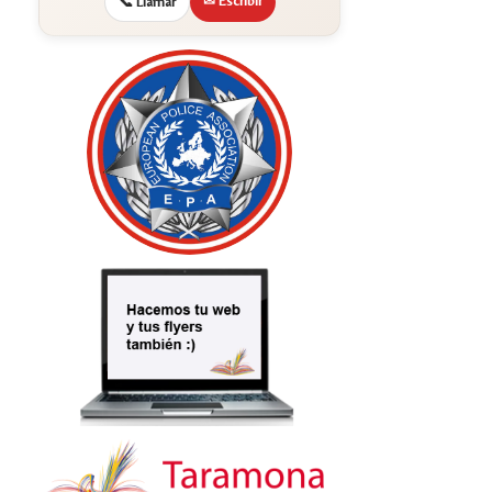
✉ Escribir
📞 Llamar