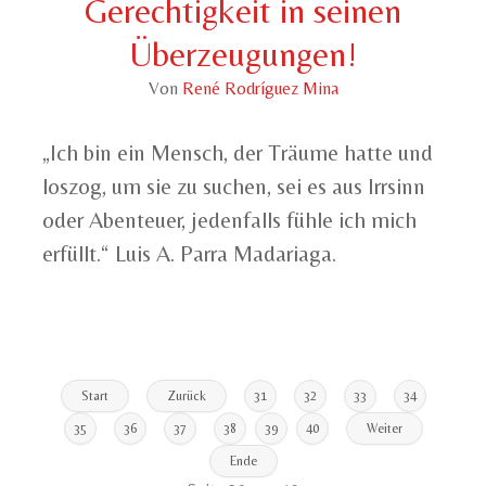
Gerechtigkeit in seinen
Überzeugungen!
Von
René Rodríguez Mina
„Ich bin ein Mensch, der Träume hatte und
loszog, um sie zu suchen, sei es aus Irrsinn
oder Abenteuer, jedenfalls fühle ich mich
erfüllt.“ Luis A. Parra Madariaga.
Start
Zurück
31
32
33
34
35
36
37
38
39
40
Weiter
Ende