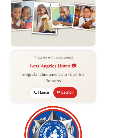
✨ La revista recomienda
Ivett Angeles Litano 📷
Fotógrafa latinoamericana · Eventos ·
Retratos
✉ Escribir
📞 Llamar