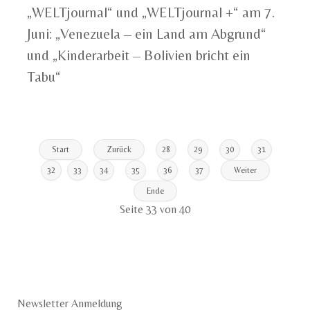
„WELTjournal“ und „WELTjournal +“ am 7.
Juni: „Venezuela – ein Land am Abgrund“
und „Kinderarbeit – Bolivien bricht ein
Tabu“
Start
Zurück
28
29
30
31
32
33
34
35
36
37
Weiter
Ende
Seite 33 von 40
Newsletter Anmeldung