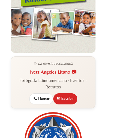
✨ La revista recomienda
Ivett Angeles Litano 📷
Fotógrafa latinoamericana · Eventos ·
Retratos
✉ Escribir
📞 Llamar