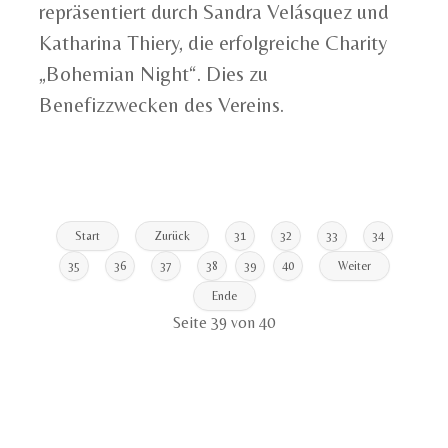
repräsentiert durch Sandra Velásquez und
Katharina Thiery, die erfolgreiche Charity
„Bohemian Night“. Dies zu
Benefizzwecken des Vereins.
Start
Zurück
31
32
33
34
35
36
37
38
39
40
Weiter
Ende
Seite 39 von 40