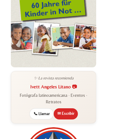
✨ La revista recomienda
Ivett Angeles Litano 📷
Fotógrafa latinoamericana · Eventos ·
Retratos
✉ Escribir
📞 Llamar