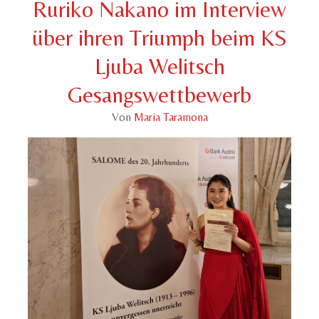
Ruriko Nakano im Interview
über ihren Triumph beim KS
Ljuba Welitsch
Gesangswettbewerb
Von
Maria Taramona