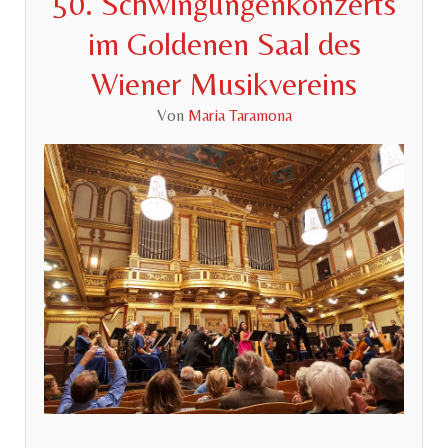
50. Schwingungenkonzerts
im Goldenen Saal des
Wiener Musikvereins
Von
Maria Taramona