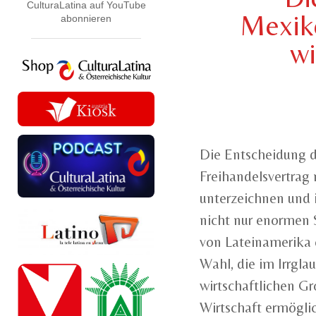
CulturaLatina auf YouTube
Mexiko
abonnieren
wi
Die Entscheidung 
Freihandelsvertrag
unterzeichnen und i
nicht nur enormen 
von Lateinamerika e
Wahl, die im Irrgla
wirtschaftlichen G
Wirtschaft ermögli