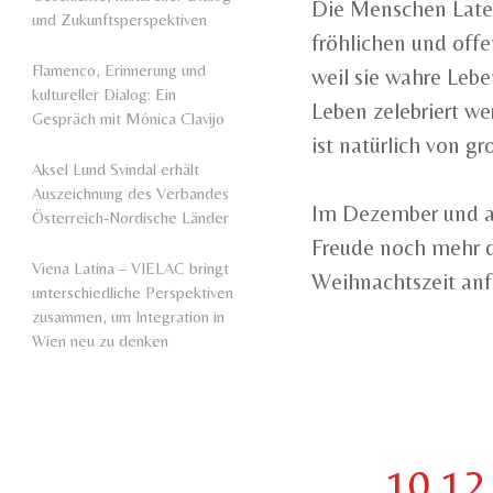
Die Menschen Latei
und Zukunftsperspektiven
fröhlichen und off
Flamenco, Erinnerung und
weil sie wahre Lebe
kultureller Dialog: Ein
Leben zelebriert we
Gespräch mit Mónica Clavijo
ist natürlich von gr
Aksel Lund Svindal erhält
Auszeichnung des Verbandes
Im Dezember und auc
Österreich-Nordische Länder
Freude noch mehr d
Viena Latina – VIELAC bringt
Weihnachtszeit anf
unterschiedliche Perspektiven
zusammen, um Integration in
Wien neu zu denken
10.12.