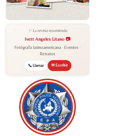
✨ La revista recomienda
Ivett Angeles Litano 📷
Fotógrafa latinoamericana · Eventos ·
Retratos
✉ Escribir
📞 Llamar