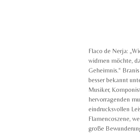
Flaco de Nerja: „W
widmen möchte, das
Geheimnis.“ Branisl
besser bekannt unt
Musiker, Komponist
hervorragenden musi
eindrucksvollen Lei
Flamencoszene, wei
große Bewunderung