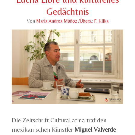
Gedächtnis
Von
María Andrea Múñoz /Übers.: F. Klika
Die Zeitschrift CulturaLatina traf den
mexikanischen Künstler
Miguel Valverde