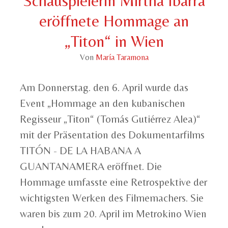
Schauspielerin Mirtha Ibarra
eröffnete Hommage an
„Titon“ in Wien
Von
María Taramona
Am
Donnerstag.
den
6. April wurde
das
Event „
Hommage an
den
kubanischen
Regisseur „Titon“ (Tom
á
s Guti
é
rrez Alea)“
mit der Präsentation des Dokumentarfilms
TITÓN - DE LA HABANA A
GUANTANAMERA
eröffnet.
Die
Hommage
umfasst
e
eine Retrospektive
der
wichtigsten
Werken
des Filmemachers.
Sie
waren
bis zum 20. April
im
Metrokino Wien