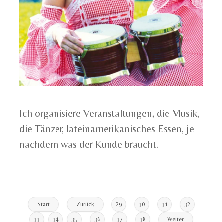
Ich organisiere Veranstaltungen, die Musik,
die Tänzer, lateinamerikanisches Essen, je
nachdem was der Kunde braucht.
Start
Zurück
29
30
31
32
33
34
35
36
37
38
Weiter