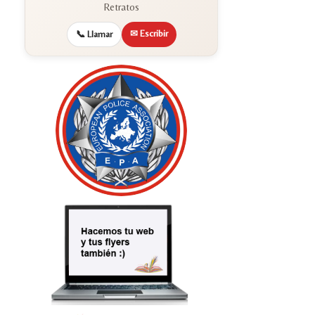
Retratos
✉ Escribir
📞 Llamar