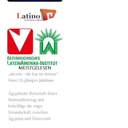
MEISTGELESEN
„diesels - die bar im dritten“
feiert 25-jähriges Jubiläum
Ägyptische Botschaft feiert
Nationalfeiertag und
bekräftigt die enge
Freundschaft zwischen
Ägypten und Österreich