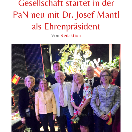
Gesellschaft startet in der
PaN neu mit Dr. Josef Mantl
als Ehrenpräsident
Von
Redaktion