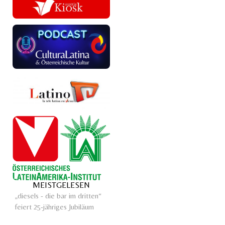
MEISTGELESEN
„diesels - die bar im dritten“
feiert 25-jähriges Jubiläum