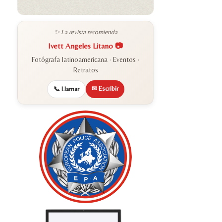
✨ La revista recomienda
Ivett Angeles Litano 📷
Fotógrafa latinoamericana · Eventos ·
Retratos
✉ Escribir
📞 Llamar