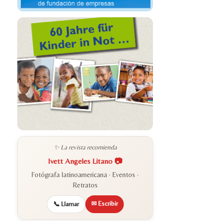
✨ La revista recomienda
Ivett Angeles Litano 📷
Fotógrafa latinoamericana · Eventos ·
Retratos
✉ Escribir
📞 Llamar