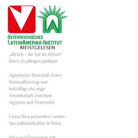
MEISTGELESEN
„diesels - die bar im dritten“
feiert 25-jähriges Jubiläum
Ägyptische Botschaft feiert
Nationalfeiertag und
bekräftigt die enge
Freundschaft zwischen
Ägypten und Österreich
Costa Rica präsentiert seinen
Spezialitätenkaffee in Wien
Peru und Österreich: 175