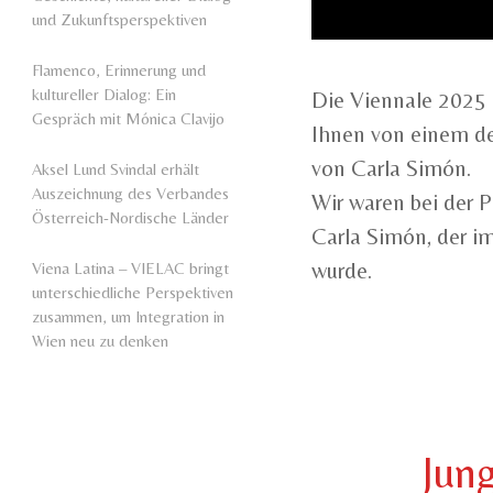
und Zukunftsperspektiven
Flamenco, Erinnerung und
kultureller Dialog: Ein
Die Viennale 2025
Gespräch mit Mónica Clavijo
Ihnen von einem der
von Carla Simón.
Aksel Lund Svindal erhält
Auszeichnung des Verbandes
Wir waren bei der 
Österreich-Nordische Länder
Carla Simón, der i
wurde.
Viena Latina – VIELAC bringt
unterschiedliche Perspektiven
zusammen, um Integration in
Wien neu zu denken
Jun