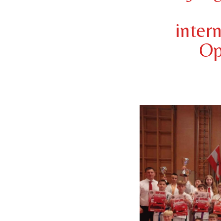
inter
Op