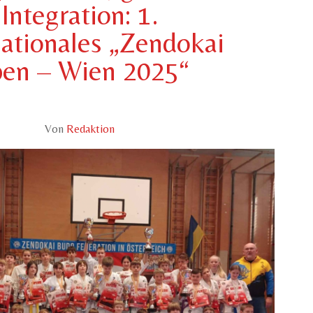
Integration: 1.
nationales „Zendokai
en – Wien 2025“
Von
Redaktion