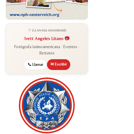
✨ La revista recomienda
Ivett Angeles Litano 📷
Fotógrafa latinoamericana · Eventos ·
Retratos
✉ Escribir
📞 Llamar