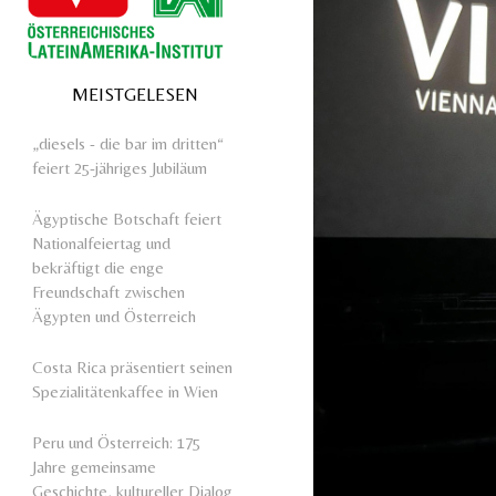
MEISTGELESEN
„diesels - die bar im dritten“
feiert 25-jähriges Jubiläum
Ägyptische Botschaft feiert
Nationalfeiertag und
bekräftigt die enge
Freundschaft zwischen
Ägypten und Österreich
Costa Rica präsentiert seinen
Spezialitätenkaffee in Wien
Peru und Österreich: 175
Jahre gemeinsame
Geschichte, kultureller Dialog