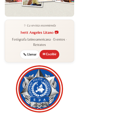
✨ La revista recomienda
Ivett Angeles Litano 📷
Fotógrafa latinoamericana · Eventos ·
Retratos
✉ Escribir
📞 Llamar