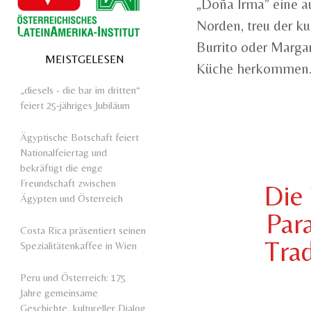
„Doña Irma” eine a
Norden, treu der ku
Burrito oder Marga
MEISTGELESEN
Küche herkommen
„diesels - die bar im dritten“
feiert 25-jähriges Jubiläum
Ägyptische Botschaft feiert
Nationalfeiertag und
bekräftigt die enge
Freundschaft zwischen
Die
Ägypten und Österreich
Par
Costa Rica präsentiert seinen
Trad
Spezialitätenkaffee in Wien
Peru und Österreich: 175
Jahre gemeinsame
Geschichte, kultureller Dialog