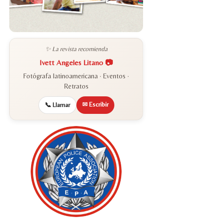
✨ La revista recomienda
Ivett Angeles Litano 📷
Fotógrafa latinoamericana · Eventos ·
Retratos
✉ Escribir
📞 Llamar