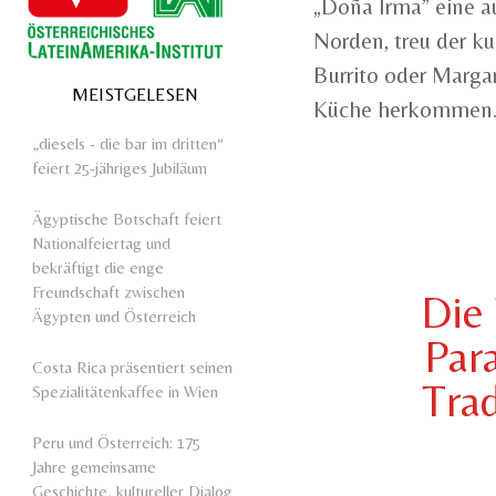
„Doña Irma” eine a
Norden, treu der ku
Burrito oder Marga
MEISTGELESEN
Küche herkommen
„diesels - die bar im dritten“
feiert 25-jähriges Jubiläum
Ägyptische Botschaft feiert
Nationalfeiertag und
bekräftigt die enge
Freundschaft zwischen
Die
Ägypten und Österreich
Par
Costa Rica präsentiert seinen
Trad
Spezialitätenkaffee in Wien
Peru und Österreich: 175
Jahre gemeinsame
Geschichte, kultureller Dialog