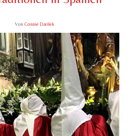
Von
Connie Darilek