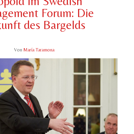
opold im Swedish
gement Forum: Die
unft des Bargelds
Von
María Taramona