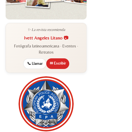
✨ La revista recomienda
Ivett Angeles Litano 📷
Fotógrafa latinoamericana · Eventos ·
Retratos
✉ Escribir
📞 Llamar