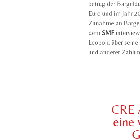
betrug der Bargeld
Euro und im Jahr 20
Zunahme an Bargeld
dem
SMF
intervie
Leopold über seine
und anderer Zahlun
CRE A
eine 
G