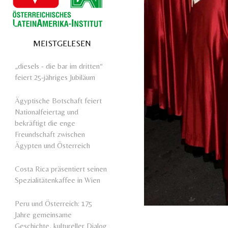
MEISTGELESEN
„diesels - die bar im dritten“
feiert 25-jähriges Jubiläum
Ägyptische Botschaft feiert
Nationalfeiertag und
bekräftigt die enge
Freundschaft zwischen
Ägypten und Österreich
Costa Rica präsentiert seinen
Spezialitätenkaffee in Wien
Peru und Österreich: 175
Jahre gemeinsame
Geschichte, kultureller Dialog