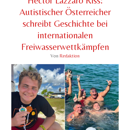
Héctor Lazzaro Riss:
Autistischer Österreicher
schreibt Geschichte bei
internationalen
Freiwasserwettkämpfen
Von
Redaktion