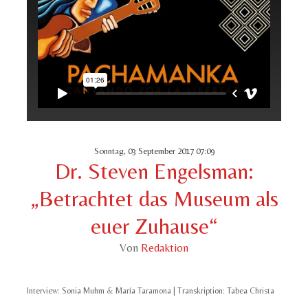
Sonntag, 03 September 2017 07:09
Dr. Steven Engelsman:
„Betrachtet das Museum als
euer Zuhause“
Von
Redaktion
Interview: Sonia Muhm & María Taramona | Transkription: Tabea Christa