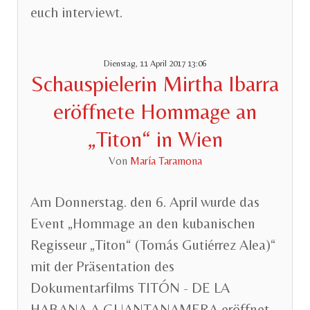
euch interviewt.
Dienstag, 11 April 2017 13:06
Schauspielerin Mirtha Ibarra
eröffnete Hommage an
„Titon“ in Wien
Von
María Taramona
Am
Donnerstag.
den
6. April wurde
das
Event „
Hommage an
den
kubanischen
Regisseur „Titon“ (Tom
á
s Guti
é
rrez Alea)“
mit der Präsentation des
Dokumentarfilms TITÓN - DE LA
HABANA A GUANTANAMERA
eröffnet.