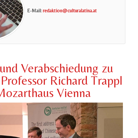
E-Mail:
redaktion@culturalatina.at
 und Verabschiedung zu
Professor Richard Trappl
Mozarthaus Vienna