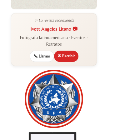
✨ La revista recomienda
Ivett Angeles Litano 📷
Fotógrafa latinoamericana · Eventos ·
Retratos
✉ Escribir
📞 Llamar