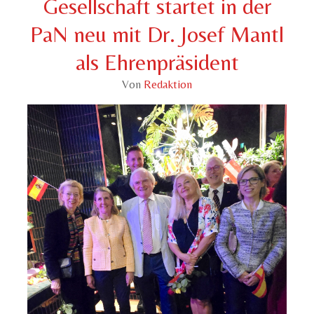
Gesellschaft startet in der
PaN neu mit Dr. Josef Mantl
als Ehrenpräsident
Von
Redaktion