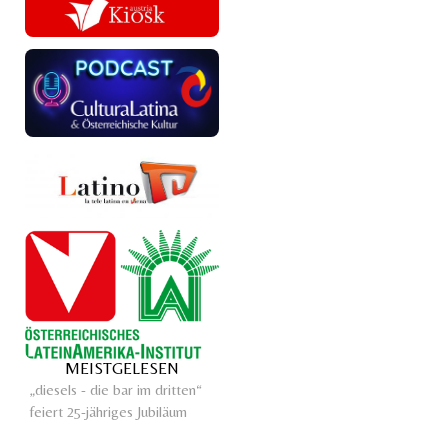
MEISTGELESEN
„diesels - die bar im dritten“
feiert 25-jähriges Jubiläum