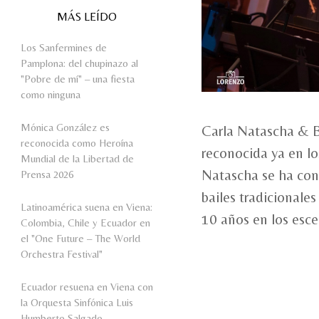
MÁS LEÍDO
Los Sanfermines de
Pamplona: del chupinazo al
"Pobre de mí" – una fiesta
como ninguna
Mónica González es
Carla Natascha & B
reconocida como Heroína
reconocida ya en lo
Mundial de la Libertad de
Natascha se ha conv
Prensa 2026
bailes tradicionale
Latinoamérica suena en Viena:
10 años en los esce
Colombia, Chile y Ecuador en
el "One Future – The World
Orchestra Festival"
Ecuador resuena en Viena con
la Orquesta Sinfónica Luis
Humberto Salgado