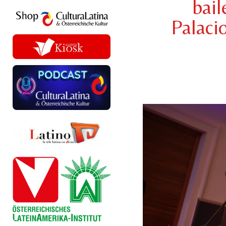
bail
Palaci