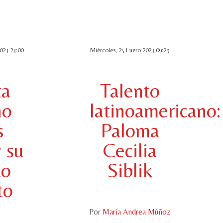
023 23:00
Miércoles, 25 Enero 2023 09:29
ta
Talento
no
latinoamericano:
s
Paloma
 su
Cecilia
do
Siblik
to
Por
María Andrea Múñoz