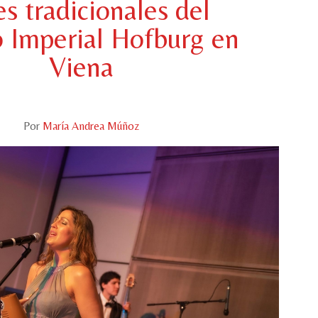
es tradicionales del
o Imperial Hofburg en
Viena
Por
María Andrea Múñoz