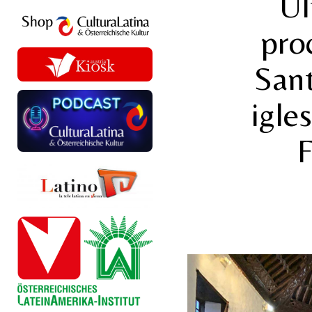
Úl
pro
Sant
igle
F