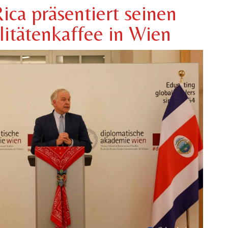
ica präsentiert seinen
litätenkaffee in Wien