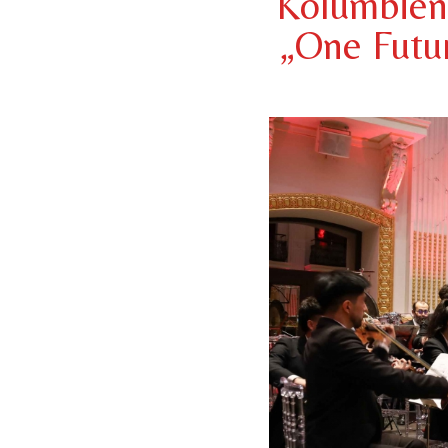
Kolumbien
„One Futu