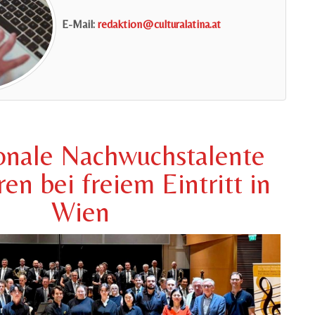
E-Mail:
redaktion@culturalatina.at
ionale Nachwuchstalente
en bei freiem Eintritt in
Wien