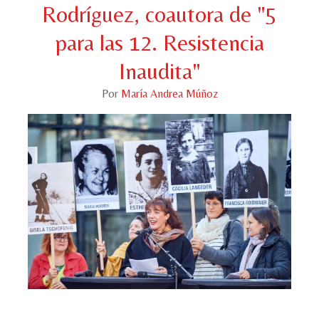
Rodríguez, coautora de "5
para las 12. Resistencia
Inaudita"
Por
María Andrea Múñoz