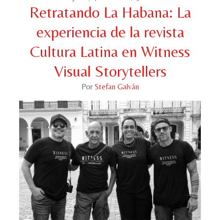
Retratando La Habana: La
experiencia de la revista
Cultura Latina en Witness
Visual Storytellers
Por
Stefan Galván