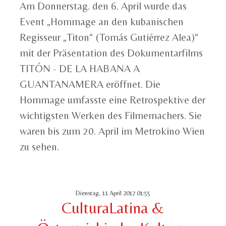
Am
Donnerstag.
den
6. April wurde
das
Event „
Hommage an
den
kubanischen
Regisseur „Titon“ (Tom
á
s Guti
é
rrez Alea)“
mit der Präsentation des Dokumentarfilms
TITÓN - DE LA HABANA A
GUANTANAMERA
eröffnet.
Die
Hommage
umfasst
e
eine Retrospektive
der
wichtigsten
Werken
des Filmemachers.
Sie
waren
bis zum 20. April
im
Metrokino Wien
zu sehen.
Dienstag, 11 April 2017 01:55
CulturaLatina &