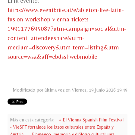
Link evento:
https://www.eventbrite.at/e/ableton-live-latin-
fusion-workshop-vienna-tickets-
1991177695087?utm-campaign=social&utm-
content=attendeeshare&utm-
medium=discovery&utm-term=listing&utm-
source=wsa&aff=ebdsshwebmobile
Modificado por última vez en Viernes, 19 Junio 2026 19:49
Más en esta categoría:
« El Vienna Spanish Film Festival
- VieSFF fortalece los lazos culturales entre España y
Austria
Flamenco, memoria y diálogo cultural: una