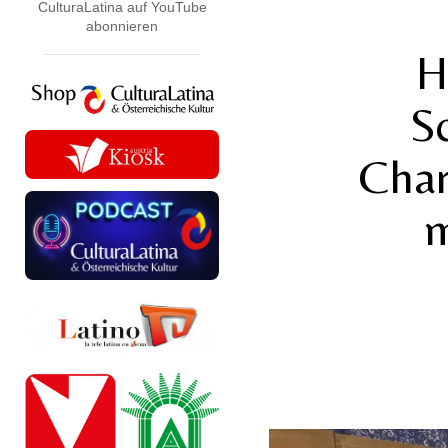
CulturaLatina auf YouTube
abonnieren
H
S
Char
m