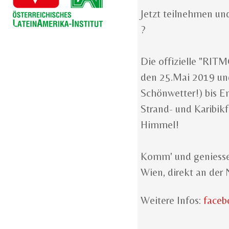
Jetzt teilnehmen und
?
Die offizielle "RIT
den 25.Mai 2019 und
Schönwetter!) bis En
Strand- und Karibikf
Himmel!
Komm' und geniesse m
Wien, direkt an der
Weitere Infos:
face