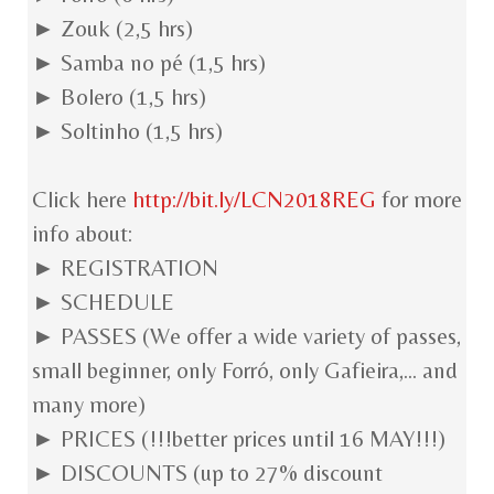
► Zouk (2,5 hrs)
► Samba no pé (1,5 hrs)
► Bolero (1,5 hrs)
► Soltinho (1,5 hrs)
Click here
http://bit.ly/LCN2018REG
for more
info about:
► REGISTRATION
► SCHEDULE
► PASSES (We offer a wide variety of passes,
small beginner, only Forró, only Gafieira,... and
many more)
► PRICES (!!!better prices until 16 MAY!!!)
► DISCOUNTS (up to 27% discount