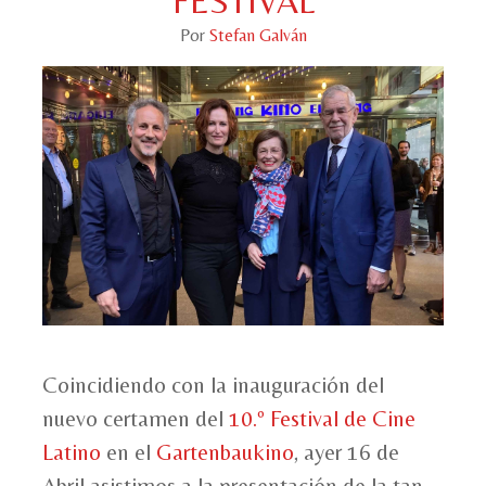
FESTIVAL
Por
Stefan Galván
Coincidiendo con la inauguración del
nuevo certamen del
10.º Festival de Cine
Latino
en el
Gartenbaukino
, ayer 16 de
Abril asistimos a la presentación de la tan