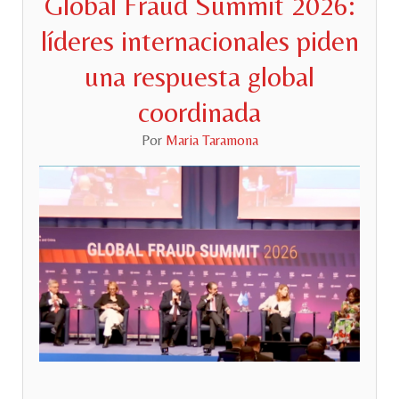
Global Fraud Summit 2026:
líderes internacionales piden
una respuesta global
coordinada
Por
Maria Taramona