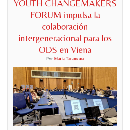
YOUTH CHANGEMAKERS
FORUM impulsa la
colaboración
intergeneracional para los
ODS en Viena
Por
Maria Taramona