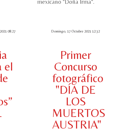
mexicano "Doña Irma".
2021 08:27
Domingo, 17 Octubre 2021 12:32
ia
Primer
 el
Concurso
de
fotográfico
"DÍA DE
os”
LOS
1
MUERTOS
AUSTRIA"