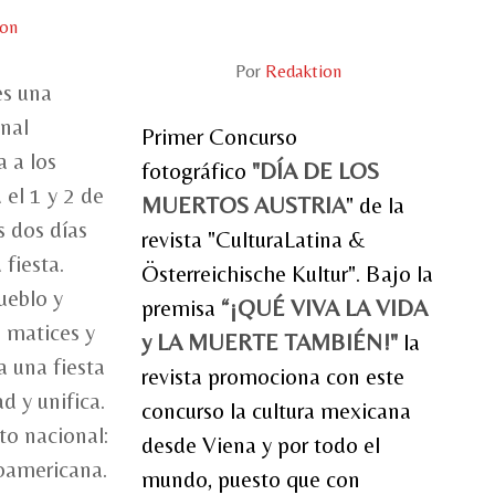
ion
Por
Redaktion
es una
onal
Primer Concurso
 a los
fotográfico
"DÍA DE LOS
 el 1 y 2 de
MUERTOS AUSTRIA
" de la
s dos días
revista "CulturaLatina &
fiesta.
Österreichische Kultur". Bajo la
ueblo y
premisa
“¡QUÉ VIVA LA VIDA
 matices y
y LA MUERTE TAMBIÉN!"
la
a una fiesta
revista promociona con este
d y unifica.
concurso la cultura mexicana
to nacional:
desde Viena y por todo el
oamericana.
mundo, puesto que con