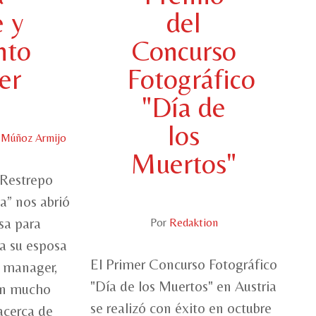
e y
del
nto
Concurso
er
Fotográfico
"Día de
los
l Múñoz Armijo
Muertos"
 Restrepo
a” nos abrió
asa para
Por
Redaktion
 a su esposa
El Primer Concurso Fotográfico
 manager,
"Día de los Muertos" en Austria
on mucho
se realizó con éxito en octubre
acerca de