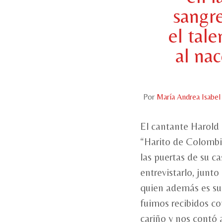
sangr
el tale
al nac
Por
María Andrea Isabe
El cantante Harold
“Harito de Colombi
las puertas de su c
entrevistarlo, junto
quien además es su
fuimos recibidos c
cariño y nos contó 