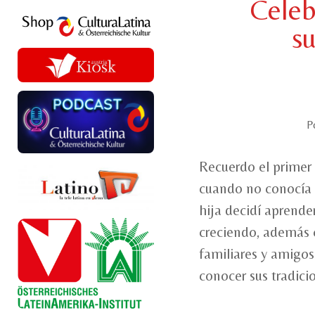
Celeb
s
P
Recuerdo el primer 
cuando no conocía 
hija decidí aprender
creciendo, además 
familiares y amigo
conocer sus tradici