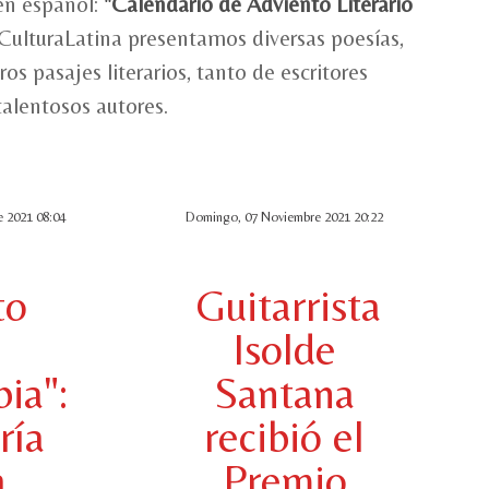
 en español:
"Calendario de Adviento Literario
 CulturaLatina presentamos diversas poesías,
os pasajes literarios, tanto de escritores
alentosos autores.
 2021 08:04
Domingo, 07 Noviembre 2021 20:22
to
Guitarrista
Isolde
ia":
Santana
ría
recibió el
a
Premio