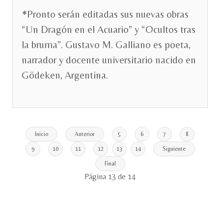
*Pronto serán editadas sus nuevas obras
“Un Dragón en el Acuario” y “Ocultos tras
la bruma”. Gustavo M. Galliano es poeta,
narrador y docente universitario nacido en
Gödeken, Argentina.
Inicio
Anterior
5
6
7
8
9
10
11
12
13
14
Siguiente
Final
Página 13 de 14