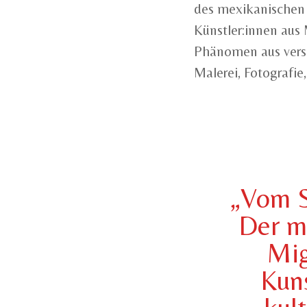
des mexikanischen 
Künstler:innen aus
Phänomen aus versc
Malerei, Fotografi
„Vom S
Der m
Mig
Kuns