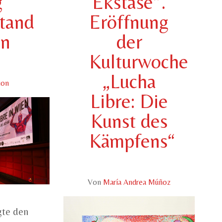
g
Ekstase“.
tand
Eröffnung
en
der
Kulturwoche
„Lucha
ion
Libre: Die
Kunst des
Kämpfens“
Von
María Andrea Múñoz
gte den