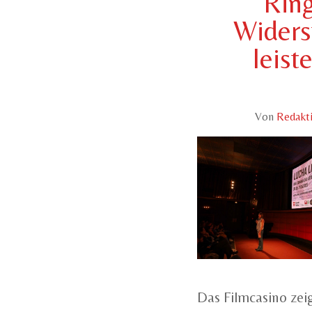
Rin
Widers
leist
Von
Redakt
Das Filmcasino zei