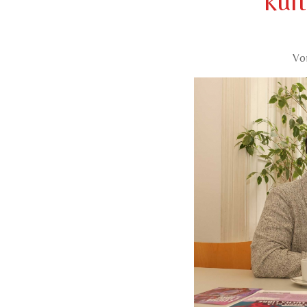
kul
Vo