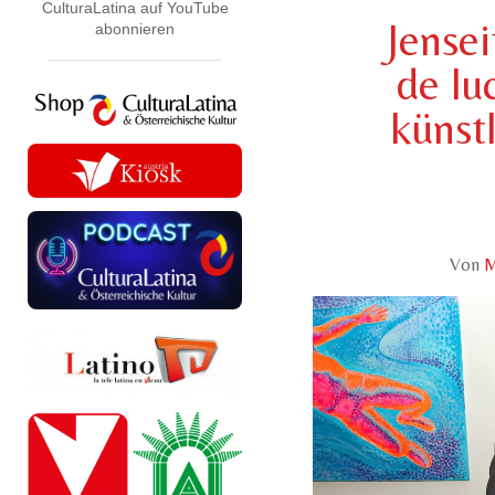
CulturaLatina auf YouTube
Jensei
abonnieren
de lu
künst
Von
M