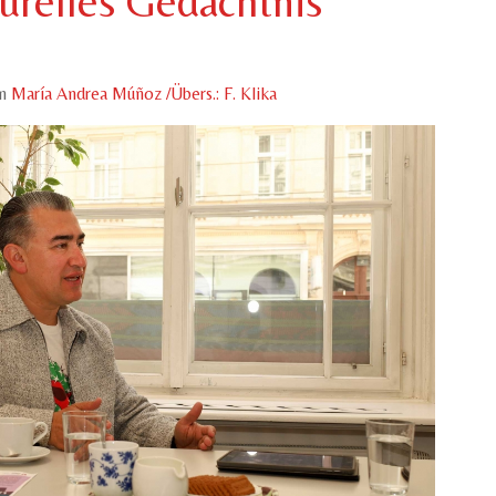
turelles Gedächtnis
n
María Andrea Múñoz /Übers.: F. Klika