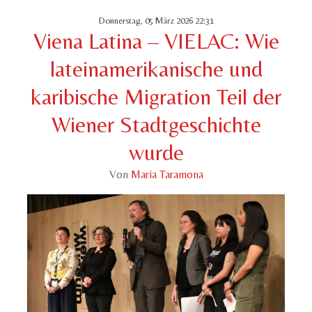
Donnerstag, 05 März 2026 22:31
Viena Latina – VIELAC: Wie
lateinamerikanische und
karibische Migration Teil der
Wiener Stadtgeschichte
wurde
Von
Maria Taramona