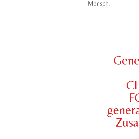
Mensch.
Gene
C
F
gener
Zusa