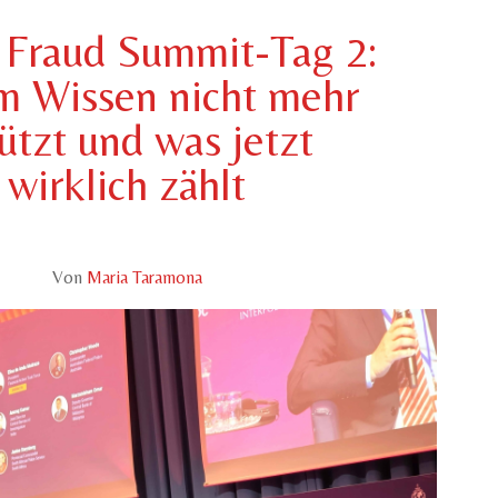
 Fraud Summit-Tag 2:
 Wissen nicht mehr
ützt und was jetzt
wirklich zählt
Von
Maria Taramona