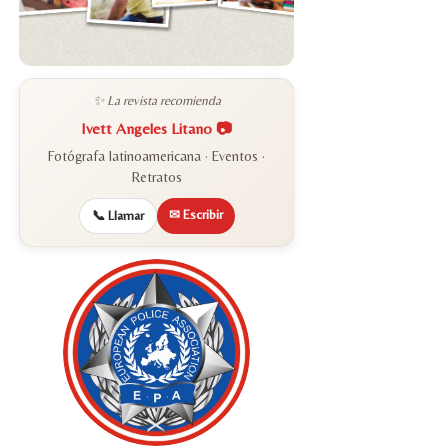
✨ La revista recomienda
Ivett Angeles Litano 📷
Fotógrafa latinoamericana · Eventos ·
Retratos
✉ Escribir
📞 Llamar