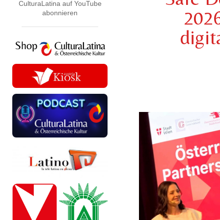
CulturaLatina auf YouTube
2026
abonnieren
digit