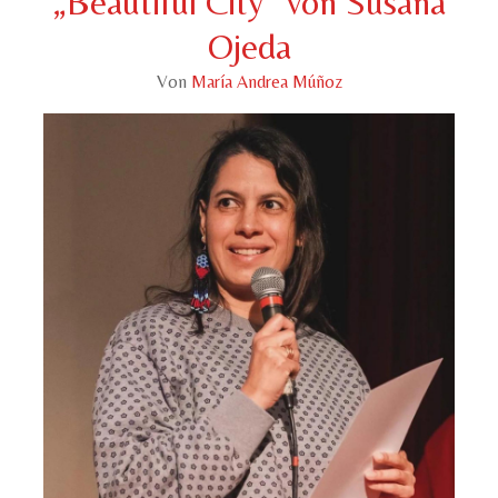
„Beautiful City“ von Susana
Ojeda
Von
María Andrea Múñoz