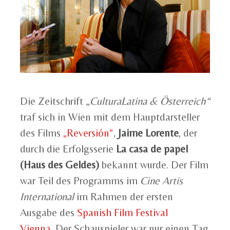
Die Zeitschrift
„CulturaLatina & Österreich“
traf sich in Wien mit dem Hauptdarsteller
des Films
„Reversión“
,
Jaime Lorente
, der
durch die Erfolgsserie
La casa de papel
(Haus des Geldes)
bekannt wurde. Der Film
war Teil des Programms im
Cine Artis
International
im Rahmen der ersten
Ausgabe des
Spanish Film Festival
Vienna.
Der Schauspieler war nur einen Tag