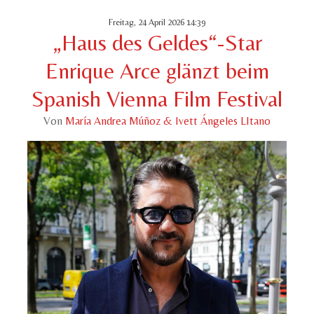
Freitag, 24 April 2026 14:39
„Haus des Geldes“-Star
Enrique Arce glänzt beim
Spanish Vienna Film Festival
Von
María Andrea Múñoz & Ivett Ángeles LItano