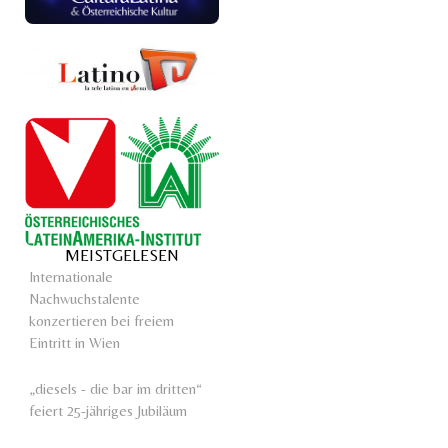
MEISTGELESEN
Internationale
Nachwuchstalente
konzertieren bei freiem
Eintritt in Wien
„diesels - die bar im dritten“
feiert 25-jähriges Jubiläum