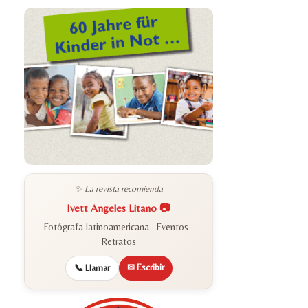
✨ La revista recomienda
Ivett Angeles Litano 📷
Fotógrafa latinoamericana · Eventos ·
Retratos
✉ Escribir
📞 Llamar