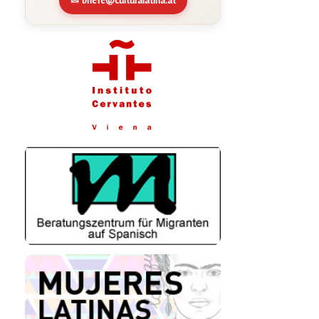
✉ briefe@culturalatina.at