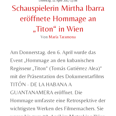
Dienstag, 11 April 2017 13:06
Schauspielerin Mirtha Ibarra
eröffnete Hommage an
„Titon“ in Wien
Von
María Taramona
Am
Donnerstag.
den
6. April wurde
das
Event „
Hommage an
den
kubanischen
Regisseur „Titon“ (Tom
á
s Guti
é
rrez Alea)“
mit der Präsentation des Dokumentarfilms
TITÓN - DE LA HABANA A
GUANTANAMERA
eröffnet.
Die
Hommage
umfasst
e
eine Retrospektive
der
wichtigsten
Werken
des Filmemachers.
Sie