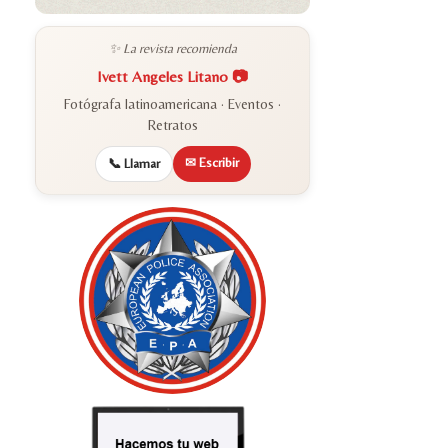
✨ La revista recomienda
Ivett Angeles Litano 📷
Fotógrafa latinoamericana · Eventos ·
Retratos
✉ Escribir
📞 Llamar